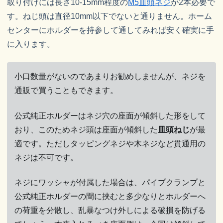
取り付けには長さ10-15mm程度の
M5皿頭ネジ
が2本必要で
す。ねじ頭は直径10mm以下でないと通りません。ホーム
センターにホルダーを持参して通してみれば安く確実に手
に入ります。
小口数量がないのであまりお勧めしませんが、ネジを
通販で買うこともできます。
公式純正ホルダーはネジ穴の座面が傾斜した形をして
おり、このためネジ頭は座面が傾斜した
皿頭ねじ
が最
適です。ただしタッピングネジや木ネジなど貫通用の
ネジは不可です。
ネジにワッシャが付属した場合は、パイプクランプと
公式純正ホルダーの間に挟むと多少なりとホルダーへ
の荷重を分散し、乱暴なつけ外しによる破損を防げる