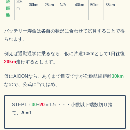
続
30k
30km
25km
N/A
40km
50km
35km
距
m
離
バッテリー寿命は各自の状況に合わせて試算することで得
られます。
例えば通勤通学に乗るなら、仮に片道10kmとして1日往復
20km
走行するとします。
仮にAIOONなら、あくまで目安ですが公称航続距離
30km
なので、公式に当てはめ、
STEP1：
30
÷
20
＝1.5 ・・・小数以下端数切り捨
て、
A＝1