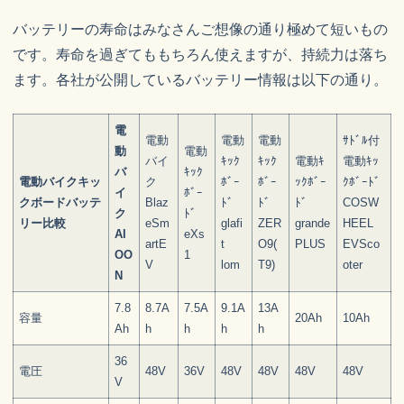
バッテリーの寿命はみなさんご想像の通り極めて短いもの
です。寿命を過ぎてももちろん使えますが、持続力は落ち
ます。各社が公開しているバッテリー情報は以下の通り。
電
電動
電動
電動
ｻﾄﾞﾙ付
動
電動
バイ
ｷｯｸ
ｷｯｸ
電動ｷ
電動ｷｯ
バ
ｷｯｸ
電動バイクキッ
ク
ﾎﾞｰ
ﾎﾞｰ
ｯｸﾎﾞｰ
ｸﾎﾞｰﾄﾞ
イ
ﾎﾞｰ
クボードバッテ
Blaz
ﾄﾞ
ﾄﾞ
ﾄﾞ
COSW
ク
ﾄﾞ
リー比較
eSm
glafi
ZER
grande
HEEL
AI
eXs
artE
t
O9(
PLUS
EVSco
OO
1
V
lom
T9)
oter
N
7.8
8.7A
7.5A
9.1A
13A
容量
20Ah
10Ah
Ah
h
h
h
h
36
電圧
48V
36V
48V
48V
48V
48V
V