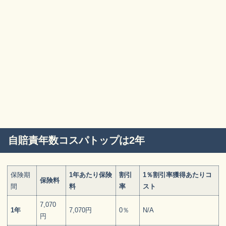
自賠責年数コスパトップは2年
保険期
1年あたり保険
割引
1％割引率獲得あたりコ
保険料
間
料
率
スト
7,070
1年
7,070円
0％
N/A
円