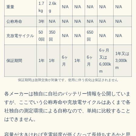
1.7
2.6k
重量
N/A
N/A
N/A
N/A
N/A
kg
g
公称寿命
3年
N/A
N/A
N/A
N/A
N/A
N/A
50
350
650
充放電サイクル
N/A
N/A
N/A
N/A
0回
回
回
6ヶ月
1年又は
6ヶ
6ヶ
又は
保証期間
1年
1年
1年
3,000k
月
月
6,000k
m
m
保証期間は故障交換が対象です。使用に伴う劣化は保証されません
各メーカーは独自に自社のバッテリー情報を公開していま
すが、ここでいう公称寿命や充放電サイクルはあくまで各
社独自の測定環境による自称なので、単純に比較すること
はできません。
容量が大きければ充電頻度が低くなって長持ちするかと思