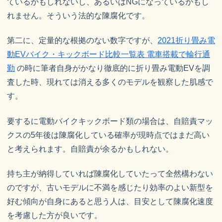
ているかもしれないし、あるいはNGになっているかもし
れません。そういう法的な陳腐化です。
第二に、定量的な根拠のない数字ですが、
2021折り畳み電
動EVバイク・キックボード比較一覧表 電車搭載で輪行通
勤
の時に筆者自身がかなり徹底的に折り畳み電動EVを調
査した時、現れては消える多くのモデルを観察した肌感で
す。
要するに電動バイクキックボード類の場合は、自賠責マッ
クスの5年後は陳腐化している確率が現時点ではまだ高い
と考えられます。自賠責が余るかもしれない。
持ち主が納得していれば陳腐化していたって全然構わない
のですが、古いモデルに不満を感じたり効率のよい新型を
好む傾向が自身にあると思う人は、目安として陳腐化速度
を考慮した方が良いです。