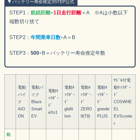
バッテリー寿命推定3STEP公式
STEP1：
航続距離
÷
1日走行距離
＝A ※Aは小数以下
端数切り捨て
STEP2：
年間乗車日数
÷A＝B
STEP3：
500
÷B＝バッテリー寿命推定年数
ｻﾄﾞﾙ付電
電動
電動バ
電動ｷ
電動ｷ
電動ｷ
動ｷｯｸﾎﾞｰ
電動ｷ
バイ
イク
ｯｸﾎﾞｰ
ｯｸﾎﾞｰ
ｯｸﾎﾞｰ
ﾄﾞ
ｯｸﾎﾞｰ
ク
Blaze
ﾄﾞ
ﾄﾞ
ﾄﾞ
COSWHE
ﾄﾞ
AIO
Smart
glafit
ZERO
grande
EL
eXs1
ON
EV
lom
9(T9)
PLUS
EVScoote
r
航