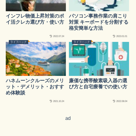
インフレ物価上昇対策のポ
パソコン事務作業の肩こり
イ活クレカ選び方・使い方
対策 キーボードを分割する
格安簡単な方法
2022.07.24
2023.01.01
ライフハック
ライフハック
ハネムーンクルーズのメリ
廉価な携帯酸素吸入器の選
ット・デメリット・おすす
び方と自宅療養での使い方
め体験談
2021.10.24
2022.08.04
ad