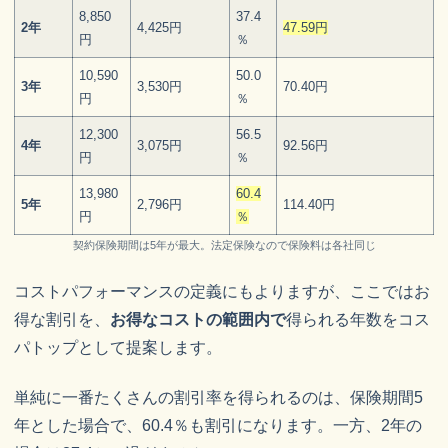
8,850
37.4
2年
4,425円
47.59円
円
％
10,590
50.0
3年
3,530円
70.40円
円
％
12,300
56.5
4年
3,075円
92.56円
円
％
13,980
60.4
5年
2,796円
114.40円
円
％
契約保険期間は5年が最大。法定保険なので保険料は各社同じ
コストパフォーマンスの定義にもよりますが、ここではお
得な割引を、
お得なコストの範囲内で
得られる年数をコス
パトップとして提案します。
単純に一番たくさんの割引率を得られるのは、保険期間5
年とした場合で、60.4％も割引になります。一方、2年の