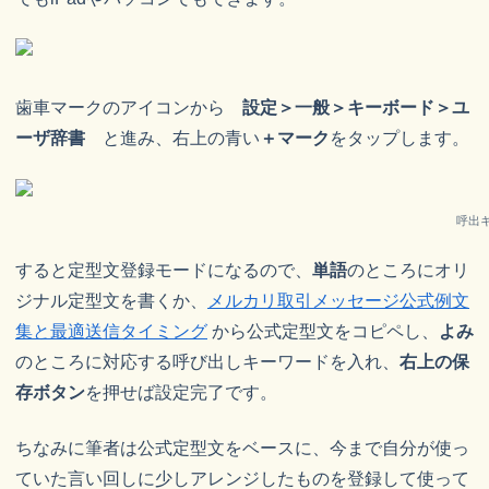
歯車マークのアイコンから
設定＞一般＞キーボード＞ユ
ーザ辞書
と進み、右上の青い
＋マーク
をタップします。
呼出
すると定型文登録モードになるので、
単語
のところにオリ
ジナル定型文を書くか、
メルカリ取引メッセージ公式例文
集と最適送信タイミング
から公式定型文をコピペし、
よみ
のところに対応する呼び出しキーワードを入れ、
右上の保
存ボタン
を押せば設定完了です。
ちなみに筆者は公式定型文をベースに、今まで自分が使っ
ていた言い回しに少しアレンジしたものを登録して使って