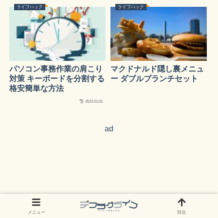
ライフハック
ライフハック
パソコン事務作業の肩こり
マクドナルド隠し裏メニュ
対策 キーボードを分割する
ー ダブルブランチセット
格安簡単な方法
2023.01.01
ad
メニュー
目次