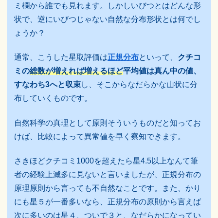
ミ欄から誰でも見れます。しかしいびつとはどんな形
状で、逆にいびつじゃない自然な分布形状とは何でし
ょうか？
通常、こうした星取評価は
正規分布
といって、
クチコ
ミの
総数が増えれば増えるほど
平均値は真ん中の値、
すなわち3へと収束
し、そこからなだらかな山状に分
布していくものです。
自然科学の真理として原則そういうものだと知ってお
けば、比較によって異常値を早く察知できます。
さきほどクチコミ1000を超えたら星4.5以上なんて筆
者の経験上滅多に見ないと言いましたが、正規分布の
原理原則から言っても不自然なことです。また、かり
にも星５が一番多いなら、正規分布の原則から言えば
次に多いのは星４、ついで３と、なだらかになってい