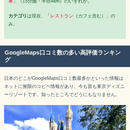
車
」（15分圏・半径4km）のいずれか。
カテゴリ
は現在、「
レストラン
（カフェ含む）」の
み。
GoogleMaps口コミ数の多い高評価ランキン
グ
日本のどこがGoogleMaps口コミ数最多かといった情報は
ネットに無限のコピペ情報があり、今も昔も東京ディズニ
ーリゾートです。知ったところでどうにもなりません。