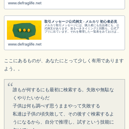
い。
www.defraglife.net
取引メッセージ公式例文 - メルカリ 初心者必見
メルカリ取引メッセージには、購入者にも出品者にも、公
式例文があります。送るべきタイミングと回数も、公式ア
プリに出ています。それを整理した一覧表をみておけば、
来ないメッセージにやきもきしたり、いつまでに返信すべ
きか悩んだりする必要はなくなります。
www.defraglife.net
ここにあるものが、あなたにとって少しく有用であります
よう。。
誰もが何するにも最初に検索する。失敗や無駄な
くやりたいからだ
子供は何も調べず思うままやって失敗する
私達は子供の頃失敗して、その後すぐ検索するよ
うになるから、自分で推理し、試すという技能に