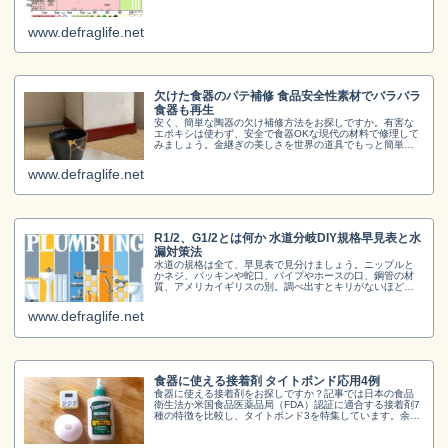
www.defraglife.net
欠けた食器のパテ補修 食品安全性素材でバラバラ
食器も再生
安く、簡単な陶器の欠け補修方法をお探しですか。有害な
エポキシは使わず、安全で食器OKな現代の材料で修理して
みましょう。金継ぎの美しさを世界の道具でもっと簡単に
再現できます。
www.defraglife.net
R1/2、G1/2とは何か 水道分岐DIY規格早見表と水
漏対策法
水道の規格は全て、早見表で見分けましょう。ニップルと
かネジ、パッキンや蛇口、パイプやホースの口、鋼管の材
質、アメリカイギリスの別。調べ出すとキリがないほど乱
立しています。大切なあなたの仕事DIYアイデアと時間を優
先させるために、ご利用ください。
www.defraglife.net
食器に使える接着剤 タイトボンド応用4例
食器に使える接着剤をお探しですか？記事では日本の食品
衛生法か米国食品医薬品局（FDA）認証に適合する接着剤7
種の特徴を比較し、タイトボンド3を特集しています。余り
を使ってできるDIYアイデア3例も併せてご紹介。安全な接
着剤で食器の修理をはじめDIYの楽しみの幅を広げてくださ