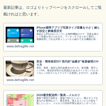
最新記事は、ロゴよりトップページをスクロールしてご覧
戴ければと思います。
iPhone標準アプリで写真サイズ容量を小さく減ら
す設定と解像度目安
初めからiPhoneに入っている無料機能だけで、写真を縮小
して容量を空けられます。ワンタッチでまとめて選択し、
画像長押しで出る共有メニューから縮小できる機能が加わ
ります。解像度設定も自由。iPhoneだけで写真画像サイズ
変更できます。
www.defraglife.net
安全・簡単格安DIY 現代的”金継ぎ”食器修理のや
り方
安全、簡単、格安な現代金継ぎのやり方。食洗機、電子レ
ンジOK。食品安全性の公的認証があるタイトボンド3とポ
ーセレン150ゴールドライナーを使用しますので、お友達や
子供たちとも楽しめます。100均の食器を使って楽しむコツ
も伝授。修理だけでなくオリジナルデザイン食器を作って
www.defraglife.net
楽しもう！
2026最安配送料一覧表﹘メルカリ
最新で最安の送料を、最速で知りたい人へ。重さサイズを
量るのが面倒な人へ。匿名実名、使えるコンビニの別を一
覧したい人へ。メルカリの売却手間を省きたいすべての売
り手に、この一覧表をお届けします。