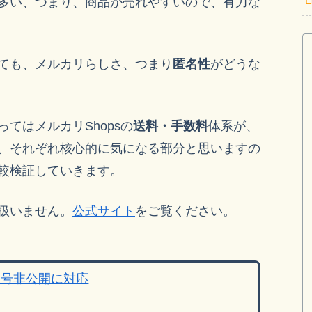
多い、つまり、商品が売れやすいので、有力な
ても、メルカリらしさ、つまり
匿名性
がどうな
てはメルカリShopsの
送料・手数料
体系が、
、それぞれ核心的に気になる部分と思いますの
較検証していきます。
扱いません。
公式サイト
をご覧ください。
番号非公開に対応