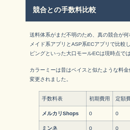
競合との手数料比較
送料体系がまだ不明のため、真の競合が何
メイド系アプリとASP系ECアプリで比較して
ピングといった大口モールECは現時点で
カラーミーは昔はベイスと似たような料金
変更されました。
手数料表
初期費用
定額
メルカリShops
0
0
ミンネ
0
0