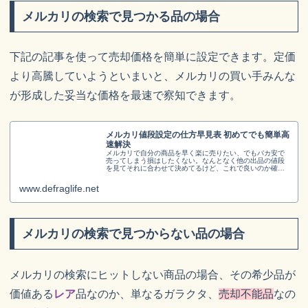
メルカリの検索で見つかる品の場合
下記の記事を使って売却価格を簡単に設定できます。定価
より高騰していようといまいと、メルカリの買い手みんな
が形成した妥当な価格を最速で察知できます。
メルカリ値段設定の仕方早見表 初めてでも簡単高
速解決
メルカリで自分の商品を早く楽に売りたい、でもバカ安で
売ってしまう損はしたくない。なんとなく他の出品の値段
を見てそれに合わせて決めてるけど、これで良いのか確認
したい。そんな人はいませんか。買い手のみんなが決め
た、世間の平均的で妥当な価格設定が...
www.defraglife.net
メルカリの検索で見つからない品の場合
メルカリの検索にヒットしない商品の場合、その希少品が
価値ある
レア
品なのか、単なるガラクタ、
売却不能品
なの