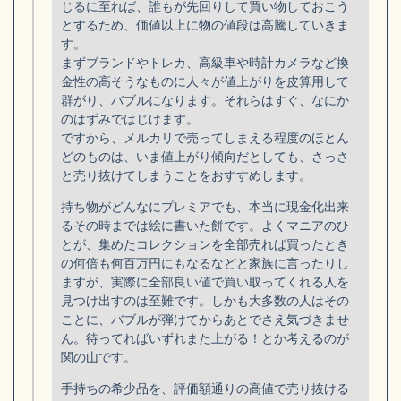
じるに至れば、誰もが先回りして買い物しておこう
とするため、価値以上に物の値段は高騰していきま
す。
まずブランドやトレカ、高級車や時計カメラなど換
金性の高そうなものに人々が値上がりを皮算用して
群がり、バブルになります。それらはすぐ、なにか
のはずみではじけます。
ですから、メルカリで売ってしまえる程度のほとん
どのものは、いま値上がり傾向だとしても、さっさ
と売り抜けてしまうことをおすすめします。
持ち物がどんなにプレミアでも、本当に現金化出来
るその時までは絵に書いた餅です。よくマニアのひ
とが、集めたコレクションを全部売れば買ったとき
の何倍も何百万円にもなるなどと家族に言ったりし
ますが、実際に全部良い値で買い取ってくれる人を
見つけ出すのは至難です。しかも大多数の人はその
ことに、バブルが弾けてからあとでさえ気づきませ
ん。待ってればいずれまた上がる！とか考えるのが
関の山です。
手持ちの希少品を、評価額通りの高値で売り抜ける