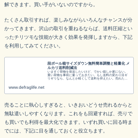
解できます。買い手がいないのですから。
たくさん取引すれば、楽しみながらいろんなチャンスが分
かってきます。沢山の取引を重ねるならば、送料圧縮とい
ったチリツモな技能が大きく効果を発揮しますから、下記
を利用してみてください。
段ボール箱サイズダウン無料簡単調整と軽量化 メ
ルカリ送料削減法
いますぐ荷物を発送したいけど、でかい箱しか家にない。
重い荷物を事前に量っておきたい。もし送料の変わり目ギ
リギリなら、なんとか軽くして送料を抑えたい。売れた商
品を梱包する時、そんな状況になったことはありません
か。ジャストサイズの箱を探して買う...
www.defraglife.net
売ることに執心しすぎると、いきおいどうせ売れるからと
無駄遣いしやすくなります。これをも回避すれば、売りで
も買いでも利得を最大化できます。いずれ買いに回る時ま
でには、下記に目を通しておくと役立ちます。