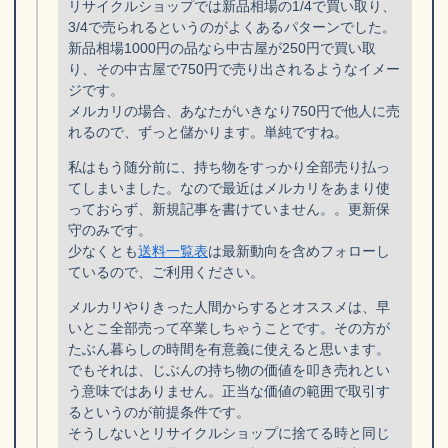
リサイクルショップでは新品相場の1/4で買い取り、
3/4で売られるというのがよくあるパターンでした。
新品相場1000円の品なら中古屋が250円で買い取
り、その中古屋で750円で売り出されるようなイメー
ジです。
メルカリの場合、あなたがいきなり750円で他人に売
れるので、ずっと儲かります。単純ですね。
私はもう随分前に、持ち物をすっかり全部売り払っ
てしまいました。なので最近はメルカリをあまり使
っておらず、新規記事を書けていません。。更新保
守のみです。
少なくとも
送料一覧表
は最新動向を含めフォローし
ているので、ご利用ください。
メルカリやりきった人間からするとオススメは、早
いとこ全部売って卒業しちゃうことです。その方が
たぶん暮らしの時間を有意義に使えると思います。
でもそれは、じぶんの持ち物の価値を叩き売れとい
う意味ではありません。正当な価値の範囲で取引す
るというのが前提条件です。
そうしないとリサイクルショップに捨てる時と同じ