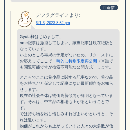
返信
デフラグライフ
より:
6月 3, 2023 8:52 pm
Gyuta様はじめまして。
note記事は撤退してしまい、該当記事は現在絶版と
なっています。
いまのところ再掲の予定がないため、リクエストに
お応えしてここで
一時的に特別限定再公開
（※誰で
も閲覧可能ですが検索不可能な公開方式）します。
ところでここは希少品に関する記事なので、希少品
をお持ちだと仮定して記事にない最新傾向をお知ら
せします。
現在の社会全体は物価高騰傾向が鮮明となっていま
す。それは、中古品の相場も上がるということで
す。
では持ち物を出し惜しみすればよいかというと、そ
れは違います。
物価がこれからも上がっていくと人々の大多数が信