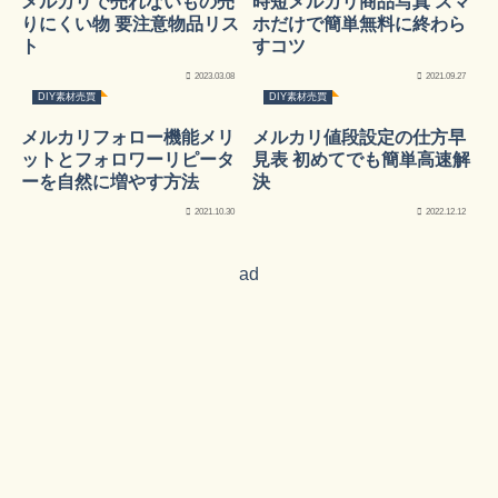
メルカリで売れないもの売
時短メルカリ商品写真 スマ
りにくい物 要注意物品リス
ホだけで簡単無料に終わら
ト
すコツ
2023.03.08
2021.09.27
DIY素材売買
DIY素材売買
メルカリフォロー機能メリ
メルカリ値段設定の仕方早
ットとフォロワーリピータ
見表 初めてでも簡単高速解
ーを自然に増やす方法
決
2021.10.30
2022.12.12
ad