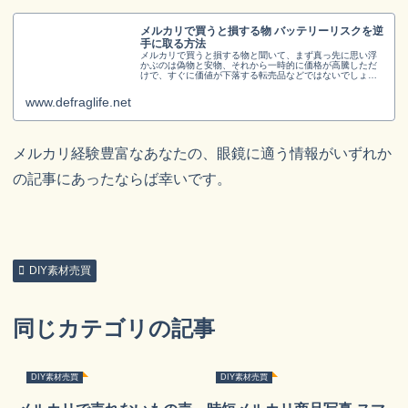
メルカリで買うと損する物 バッテリーリスクを逆
手に取る方法
メルカリで買うと損する物と聞いて、まず真っ先に思い浮
かぶのは偽物と安物、それから一時的に価格が高騰しただ
けで、すぐに価値が下落する転売品などではないでしょう
か。こうした禁売品や、リセールバリューの低い買い物を
避ける方法については、メルカリで...
www.defraglife.net
メルカリ経験豊富なあなたの、眼鏡に適う情報がいずれか
の記事にあったならば幸いです。
DIY素材売買
同じカテゴリの記事
DIY素材売買
DIY素材売買