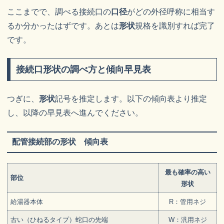
ここまでで、調べる接続口の
口径
がどの外径呼称に相当す
るか分かったはずです。あとは
形状
規格を識別すれば完了
です。
接続口形状の調べ方と傾向早見表
つぎに、
形状
記号を推定します。以下の傾向表より推定
し、以降の早見表へ進んでください。
配管接続部の形状 傾向表
最も確率の高い
部位
形状
給湯器本体
R：管用ネジ
古い（ひねるタイプ）蛇口の先端
W：汎用ネジ