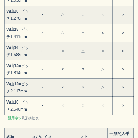
チ1.058mm
W山20
=ピッ
×
△
×
×
×
チ1.270mm
W山18
=ピッ
×
△
△
×
×
チ1.411mm
W山16
=ピッ
×
×
△
×
×
チ1.588mm
W
山
14
=ピッ
×
×
×
△
×
チ1.814mm
W山12
=ピッ
×
×
×
△
×
チ2.117mm
W山10
=ピッ
×
×
×
×
×
チ2.540mm
↑汎用ネジ
異形接続表
一般的入手
名称
さびにくさ
コスト