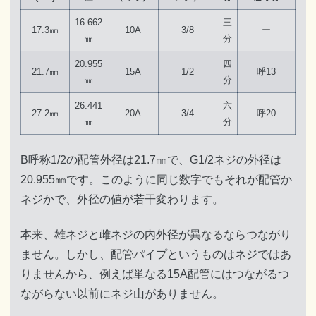
16.662
三
17.3㎜
10A
3/8
ー
㎜
分
20.955
四
21.7㎜
15A
1/2
呼13
㎜
分
26.441
六
27.2㎜
20A
3/4
呼20
㎜
分
B呼称1/2の配管外径は21.7㎜で、G1/2ネジの外径は
20.955㎜です。このように同じ数字でもそれが配管か
ネジかで、外径の値が若干変わります。
本来、雄ネジと雌ネジの内外径が異なるならつながり
ません。しかし、配管パイプというものはネジではあ
りませんから、例えば単なる15A配管にはつながるつ
ながらない以前にネジ山がありません。