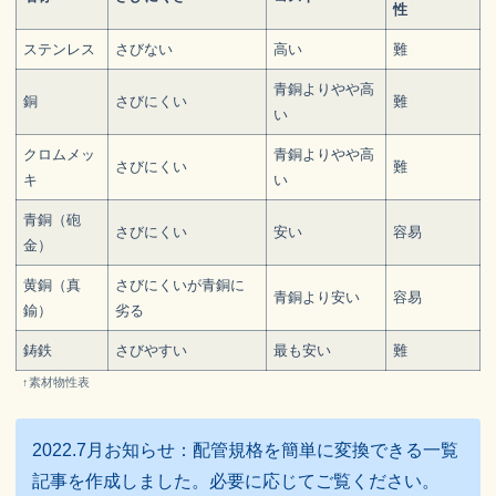
性
ステンレス
さびない
高い
難
青銅よりやや高
銅
さびにくい
難
い
クロムメッ
青銅よりやや高
さびにくい
難
キ
い
青銅（砲
さびにくい
安い
容易
金）
黄銅（真
さびにくいが青銅に
青銅より安い
容易
鍮）
劣る
鋳鉄
さびやすい
最も安い
難
↑素材物性表
2022.7月お知らせ：配管規格を簡単に変換できる一覧
記事を作成しました。必要に応じてご覧ください。