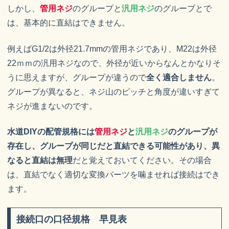
しかし、
管用ネジ
のグループと
汎用ネジ
のグループとで
は、基本的に直結はできません。
例えばG1/2は外径21.7mmの管用ネジであり、M22は外径
22ｍｍの汎用ネジなので、外径が近いからなんとかなりそ
うに思えますが、グループが違うので
全く適合しません
。
グループが異なると、ネジ山のピッチと角度が違いすぎて
ネジが進まないのです。
水道DIYの配管規格には
管用ネジ
と
汎用ネジ
のグループが
存在し、グループが同じだと直結できる可能性があり、異
なると直結は無理
だと覚えておいてください。その場合
は、直結でなく適切な変換パーツを噛ませれば接続はでき
ます。
接続口の口径規格 早見表