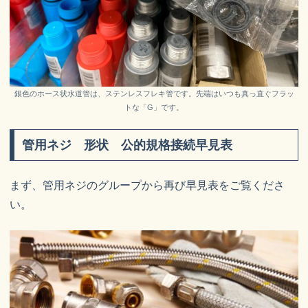
銀色のホース状水道管は、ステンレスフレキ管です。先端はいつも真っ直ぐフラッ
トな「G」です。
管用ネジ 形状 公的規格接続早見表
まず、管用ネジのグループから再び早見表をご覧くださ
い。