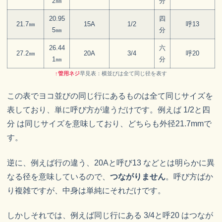
2㎜
分
20.95
四
21.7㎜
15A
1/2
呼13
5㎜
分
26.44
六
27.2㎜
20A
3/4
呼20
1㎜
分
↑
管用ネジ
早見表：横並びは全て同じ径を表す
この表でヨコ並びの同じ行にあるものは全て同じサイズを
表しており、単に呼び方が違うだけです。例えば 1/2と四
分 は同じサイズを意味しており、どちらも外径21.7mmで
す。
逆に、例えば行の違う、20Aと呼び13 などとは明らかに異
なる径を意味しているので、
つながりません
。呼び方ばか
り複雑ですが、中身は単純にそれだけです。
しかしそれでは、例えば同じ行にある 3/4と呼20 はつなが