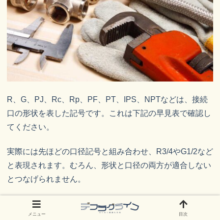
R、G、PJ、Rc、Rp、PF、PT、IPS、NPTなどは、接続
口の形状を表した記号です。これは下記の早見表で確認し
てください。
実際には先ほどの口径記号と組み合わせ、R3/4やG1/2など
と表現されます。むろん、形状と口径の両方が適合しない
とつなげられません。
R（テーパオ
G（平行オ
PJ（給水栓オ
メニュー
目次
ス）
ス）
ス）