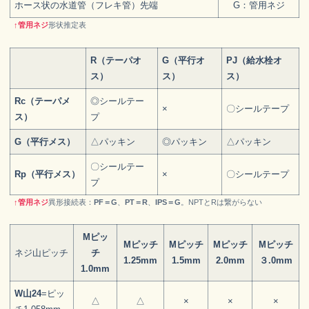
ホース状の水道管（フレキ管）先端
G：管用ネジ
↑管用ネジ
形状推定表
R（テーパオ
G（平行オ
PJ（給水栓オ
ス）
ス）
ス）
Rc（テーパメ
◎シールテー
×
〇シールテープ
ス）
プ
G（平行メス）
△パッキン
◎パッキン
△パッキン
〇シールテー
Rp（平行メス）
×
〇シールテープ
プ
↑管用ネジ
異形接続表：
PF＝G
、
PT＝R
、
IPS＝G
。NPTとRは繋がらない
M
ピッ
M
ピッチ
M
ピッチ
M
ピッチ
Mピッチ
ネジ山ピッチ
チ
1.25mm
1.5mm
2.0
mm
３.0mm
1.0
mm
W山24
=ピッ
△
△
×
×
×