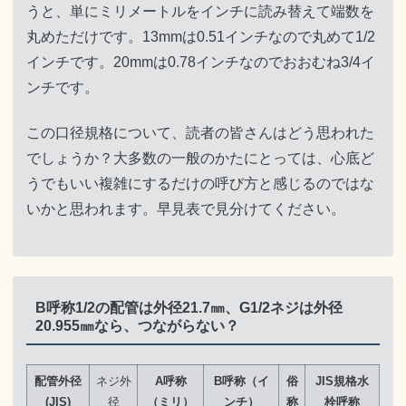
うと、単にミリメートルをインチに読み替えて端数を
丸めただけです。13mmは0.51インチなので丸めて1/2
インチです。20mmは0.78インチなのでおおむね3/4イ
ンチです。
この口径規格について、読者の皆さんはどう思われた
でしょうか？大多数の一般のかたにとっては、心底ど
うでもいい複雑にするだけの呼び方と感じるのではな
いかと思われます。早見表で見分けてください。
B呼称1/2の配管は外径21.7㎜、G1/2ネジは外径
20.955㎜なら、つながらない？
配管外径
ネジ外
A呼称
B呼称（イ
俗
JIS規格水
(JIS)
径
（ミリ）
ンチ）
称
栓呼称