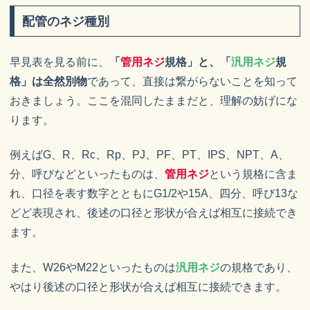
配管のネジ種別
早見表を見る前に、
「
管用ネジ
規格」と、「
汎用ネジ
規
格」は全然別物
であって、直接は繋がらないことを知って
おきましょう。ここを混同したままだと、理解の妨げにな
ります。
例えばG、R、Rc、Rp、PJ、PF、PT、IPS、NPT、A、
分、呼びなどといったものは、
管用ネジ
という規格に含ま
れ、口径を表す数字とともにG1/2や15A、四分、呼び13な
どど表現され、後述の口径と形状が合えば相互に接続でき
ます。
また、W26やM22といったものは
汎用ネジ
の規格であり、
やはり後述の口径と形状が合えば相互に接続できます。