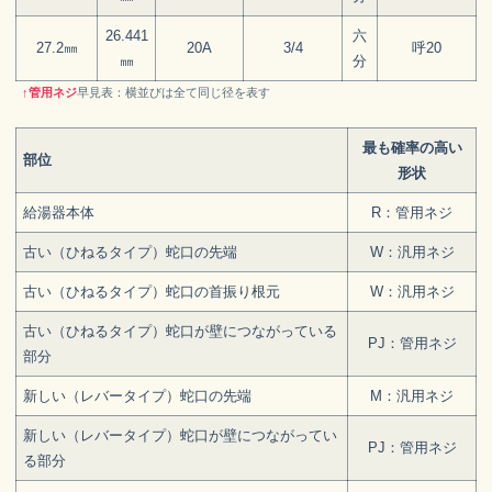
26.441
六
27.2㎜
20A
3/4
呼20
㎜
分
↑
管用ネジ
早見表：横並びは全て同じ径を表す
最も確率の高い
部位
形状
給湯器本体
R：管用ネジ
古い（ひねるタイプ）蛇口の先端
W：汎用ネジ
古い（ひねるタイプ）蛇口の首振り根元
W：汎用ネジ
古い（ひねるタイプ）蛇口が壁につながっている
PJ：管用ネジ
部分
新しい（レバータイプ）蛇口の先端
M：汎用ネジ
新しい（レバータイプ）蛇口が壁につながってい
PJ：管用ネジ
る部分