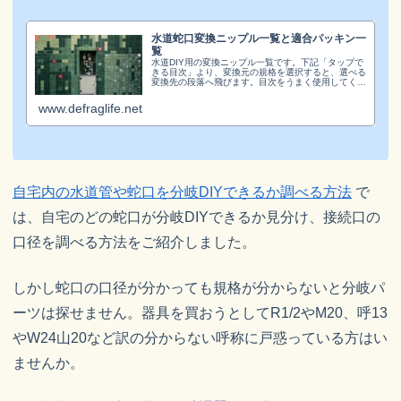
水道蛇口変換ニップル一覧と適合パッキン一
覧
水道DIY用の変換ニップル一覧です。下記「タップで
きる目次」より、変換元の規格を選択すると、選べる
変換先の段落へ飛びます。目次をうまく使用してくだ
さい。ニップルには、メスからオスへ変換凹→凸、オ
スメス変換凸→凹、オスオス変換凸→凸、メスメス...
www.defraglife.net
自宅内の水道管や蛇口を分岐DIYできるか調べる方法
で
は、自宅のどの蛇口が分岐DIYできるか見分け、接続口の
口径を調べる方法をご紹介しました。
しかし蛇口の口径が分かっても規格が分からないと分岐パ
ーツは探せません。器具を買おうとしてR1/2やM20、呼13
やW24山20など訳の分からない呼称に戸惑っている方はい
ませんか。