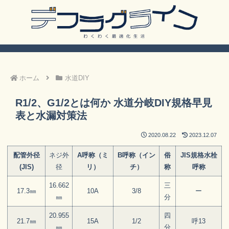
ホーム
水道DIY
R1/2、G1/2とは何か 水道分岐DIY規格早見
表と水漏対策法
2020.08.22
2023.12.07
配管外径
ネジ外
A呼称（ミ
B呼称（イン
俗
JIS規格水栓
(JIS)
径
リ）
チ）
称
呼称
16.662
三
17.3㎜
10A
3/8
ー
㎜
分
20.955
四
21.7㎜
15A
1/2
呼13
㎜
分