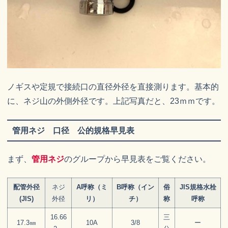
ノギスや定規で接続口の直径外径を直接測ります。基本的
に、ネジ山の外側外径です。上記写真だと、23ｍｍです。
管用ネジ 口径 公的規格早見表
まず、
管用ネジ
のグループから早見表をご覧ください。
配管外径
ネジ
A呼称（ミ
B呼称（イン
俗
JIS規格水栓
(JIS)
外径
リ）
チ）
称
呼称
16.66
三
17.3㎜
10A
3/8
ー