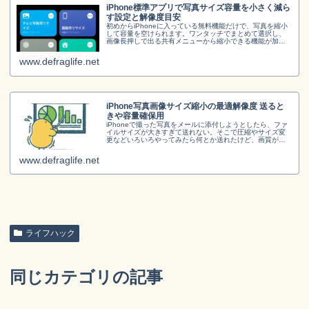
iPhone標準アプリで写真サイズ容量を小さく減ら
す設定と解像度目安
初めからiPhoneに入っている無料機能だけで、写真を縮小
して容量を空けられます。ワンタッチでまとめて選択し、
画像長押しで出る共有メニューから縮小できる機能が加わ
ります。解像度設定も自由。iPhoneだけで写真画像サイズ
変更できます。
www.defraglife.net
iPhone写真画像サイズ縮小の最適解像度 送ると
きや容量確保用
iPhoneで撮った写真をメールに添付しようとしたら、ファ
イルサイズが大きすぎて送れない。そこで圧縮やサイズ変
更などいろいろやってみたら何とか送れたけど、画質が大
丈夫か心配。という経験はありませんか。たまに、画質が
悪くなっていて相手から連絡...
www.defraglife.net
ライフハック
同じカテゴリの記事