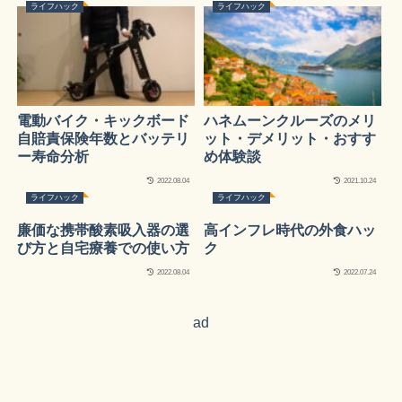
ライフハック
ライフハック
電動バイク・キックボード
ハネムーンクルーズのメリ
自賠責保険年数とバッテリ
ット・デメリット・おすす
ー寿命分析
め体験談
2022.08.04
2021.10.24
ライフハック
ライフハック
廉価な携帯酸素吸入器の選
高インフレ時代の外食ハッ
び方と自宅療養での使い方
ク
2022.08.04
2022.07.24
ad