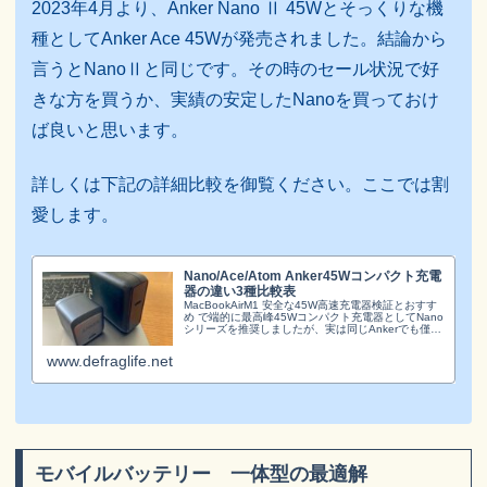
2023年4月より、Anker Nano Ⅱ 45Wとそっくりな機
種としてAnker Ace 45Wが発売されました。結論から
言うとNanoⅡと同じです。その時のセール状況で好
きな方を買うか、実績の安定したNanoを買っておけ
ば良いと思います。
詳しくは下記の詳細比較を御覧ください。ここでは割
愛します。
Nano/Ace/Atom Anker45Wコンパクト充電
器の違い3種比較表
MacBookAirM1 安全な45W高速充電器検証とおすす
め で端的に最高峰45Wコンパクト充電器としてNano
シリーズを推奨しましたが、実は同じAnkerでも僅差
で高性能な他のシリーズにAce、Atomがあります。
その違いを記事で一覧表...
www.defraglife.net
モバイルバッテリー 一体型の最適解