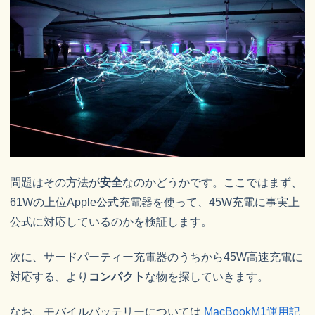
問題はその方法が
安全
なのかどうかです。ここではまず、
61Wの上位Apple公式充電器を使って、45W充電に事実上
公式に対応しているのかを検証します。
次に、サードパーティー充電器のうちから45W高速充電に
対応する、より
コンパクト
な物を探していきます。
なお、モバイルバッテリーについては
MacBookM1運用記