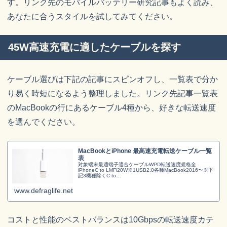
す。リンク先のモバイルバッテリー研究記事もよく読み、
あなたに合うスタイルを試してみてください。
45W高速充電に適したケーブルを探す
ケーブル選びは下記の記事にスピンオフし、一覧表で分か
り易く時短になるよう整理しました。リンク先記事一覧表
のMacBookの行にあるケーブル4種から、好きな転送速度
を選んでください。
MacBookとiPhone 最高速充電転送ケーブル一覧
表
対象端末最適端子適合ケーブルWPD転送速度規格全
iPhoneC to LMFi20W※1USB2.0各種MacBook2016〜※下
記3機種除くC to
C60W※2USB2.0USB3.1Gen1USB3.1Gen2Thunderbolt...
www.defraglife.net
コストと性能のベストバランスは10Gbpsの転送速度カテ