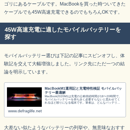
ゴリにあるケーブルです。MacBookを買った時ついてきた
ケーブルでも45W高速充電できるのでもちろんOKです。
45W高速充電に適したモバイルバッテリーを
探す
モバイルバッテリー選びは下記の記事にスピンオフし、体
験記を交えて大幅増強しました。リンク先にただ一つの結
論を明示しています。
MacBookM1運用記と充電特性検証 モバイルバッ
テリー最適解
MacBook2020M1は充電の公称持続時間が18〜20時間で、
モバイルバッテリーを持ち歩く必要すらないと思わせてく
れるほど頼りになる端末です。筆者は、どんなバッテリー
を持ち歩くのがMacBook運用に良いのか、あるいは持ち歩
く必要すら無...
www.defraglife.net
大差ない似たようなバッテリーの列挙や、無意味なおすす