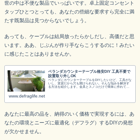
世の中は不便な製品でいっぱいです。卓上固定コンセント
タップひとつとっても、あなたの些細な要求すら完全に満
たす既製品は見つからないでしょう。
あっても、ケーブルは結局放ったらかしだし、高価だと思
います。ああ、じぶんが作り手ならこうするのに！みたい
に感じたことはありませんか。
ベランダカウンターテーブル格安DIY 工具不要で
設置取り外しOK
ベランダにカウンターテーブルをDIYしたいけど、工具がな
いし、賃貸だから穴も開けられない。そんな悩みを解決す
る方法を紹介します。金具とスノコだけで簡単に作れて、
取り外しもOK。さらに、カウンターテーブルの活用法やお
しゃれなコーディネート例もお見せします。
www.defraglife.net
あなたに最高の品を、納得のいく価格で実現するには、あ
なたの環境とニーズに最適化（デフラグ）するDIYの発想
が欠かせません。