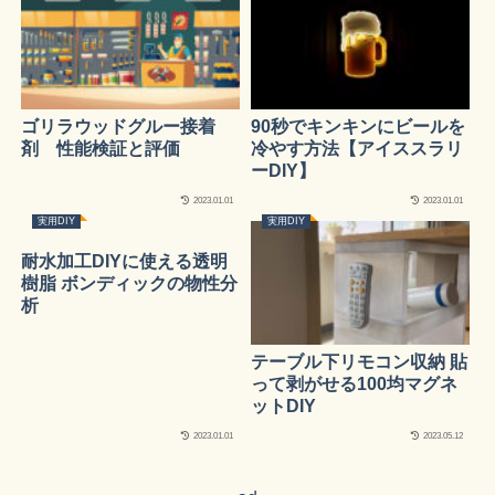
ゴリラウッドグルー接着
90秒でキンキンにビールを
剤 性能検証と評価
冷やす方法【アイススラリ
ーDIY】
2023.01.01
2023.01.01
実用DIY
実用DIY
耐水加工DIYに使える透明
樹脂 ボンディックの物性分
析
テーブル下リモコン収納 貼
って剥がせる100均マグネ
ットDIY
2023.01.01
2023.05.12